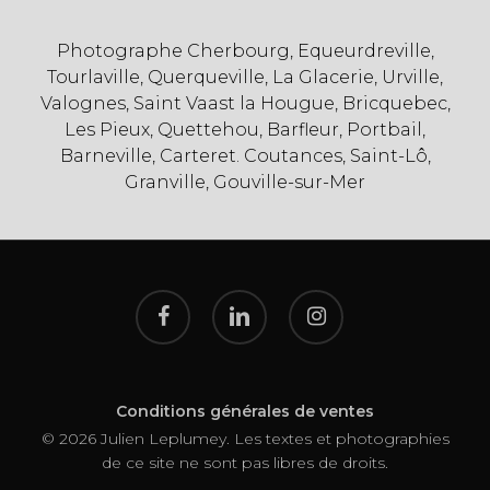
Photographe Cherbourg, Equeurdreville,
Tourlaville, Querqueville, La Glacerie, Urville,
Valognes, Saint Vaast la Hougue, Bricquebec,
Les Pieux, Quettehou, Barfleur, Portbail,
Barneville, Carteret. Coutances, Saint-Lô,
Granville, Gouville-sur-Mer
facebook
linkedin
instagram
Conditions générales de ventes
© 2026 Julien Leplumey. Les textes et photographies
de ce site ne sont pas libres de droits.