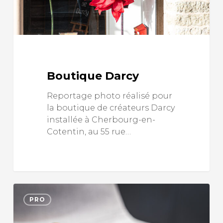
Boutique Darcy
Reportage photo réalisé pour
la boutique de créateurs Darcy
installée à Cherbourg-en-
Cotentin, au 55 rue…
PRO