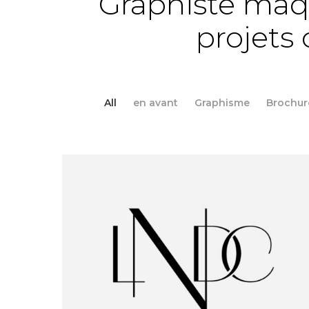
Graphiste maqu
projets c
All
en avant
Graphisme
Brochur