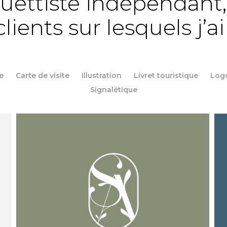
ettiste indépendant,
lients sur lesquels j’ai
e
Carte de visite
Illustration
Livret touristique
Log
Signalétique