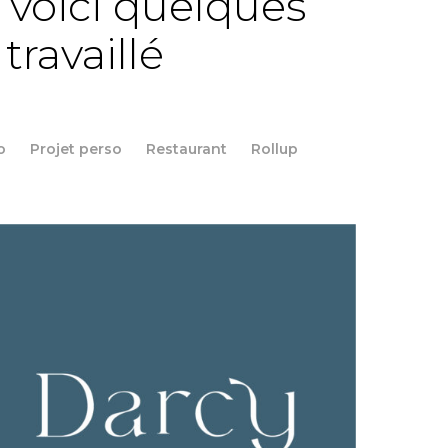
 voici quelques
 travaillé
o
Projet perso
Restaurant
Rollup